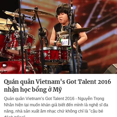
Quán quân Vietnam's Got Talent 2016
nhận học bổng ở Mỹ
Quán quân Vietnam’s Got Talent 2016 - Nguyễn Trọng
Nhân hiện tại muốn khán giả biết đến mình là nghệ sĩ đa
năng, nhà sản xuất âm nhạc chứ không chỉ là "cậu bé