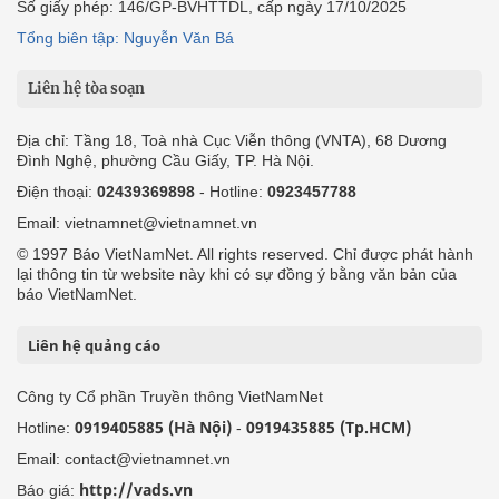
Số giấy phép: 146/GP-BVHTTDL, cấp ngày 17/10/2025
Tổng biên tập: Nguyễn Văn Bá
Liên hệ tòa soạn
Địa chỉ: Tầng 18, Toà nhà Cục Viễn thông (VNTA), 68 Dương
Đình Nghệ, phường Cầu Giấy, TP. Hà Nội.
Điện thoại:
02439369898
- Hotline:
0923457788
Email: vietnamnet@vietnamnet.vn
© 1997 Báo VietNamNet. All rights reserved. Chỉ được phát hành
lại thông tin từ website này khi có sự đồng ý bằng văn bản của
báo VietNamNet.
Liên hệ quảng cáo
Công ty Cổ phần Truyền thông VietNamNet
0919405885 (Hà Nội)
0919435885 (Tp.HCM)
Hotline:
-
Email: contact@vietnamnet.vn
http://vads.vn
Báo giá: