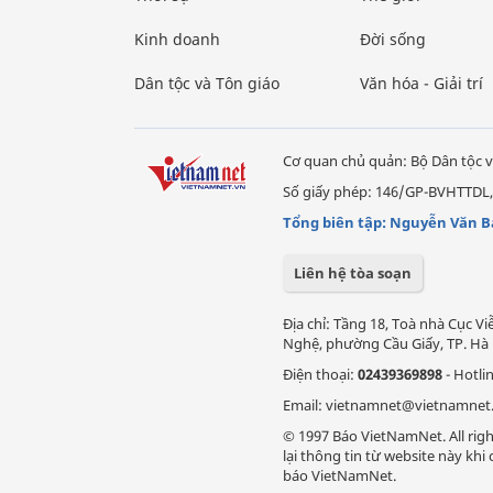
Kinh doanh
Đời sống
Dân tộc và Tôn giáo
Văn hóa - Giải trí
Cơ quan chủ quản: Bộ Dân tộc v
Số giấy phép: 146/GP-BVHTTDL,
Tổng biên tập: Nguyễn Văn B
Liên hệ tòa soạn
Địa chỉ: Tầng 18, Toà nhà Cục 
Nghệ, phường Cầu Giấy, TP. Hà 
Điện thoại:
02439369898
- Hotli
Email: vietnamnet@vietnamnet
© 1997 Báo VietNamNet. All righ
lại thông tin từ website này kh
báo VietNamNet.