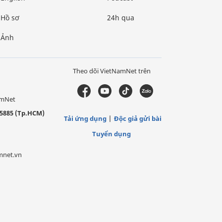
Hồ sơ
24h qua
Ảnh
Theo dõi VietNamNet trên
amNet
5885 (Tp.HCM)
Tải ứng dụng
Độc giả gửi bài
Tuyển dụng
mnet.vn