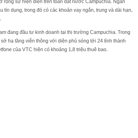
ở rộng sự hiện diện trên toàn đất nước Campuchia. Ngân
u tín dụng, trong đó có các khoản vay ngắn, trung và dài hạn,
.
am đang đầu tư kinh doanh tại thị trường Campuchia. Trong
ở hạ tầng viễn thông với diện phủ sóng tới 24 tỉnh thành
fone của VTC hiện có khoảng 1,8 triệu thuê bao.