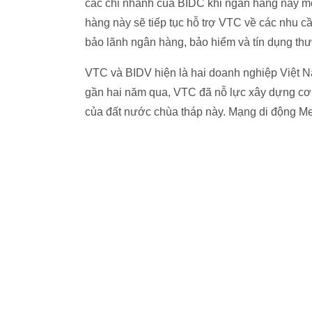
các chi nhánh của BIDC khi ngân hàng này m
hàng này sẽ tiếp tục hỗ trợ VTC về các nhu cầ
bảo lãnh ngân hàng, bảo hiểm và tín dụng thư
VTC và BIDV hiện là hai doanh nghiệp Việt N
gần hai năm qua, VTC đã nỗ lực xây dựng cơ s
của đất nước chùa tháp này.
Mạng di động Met