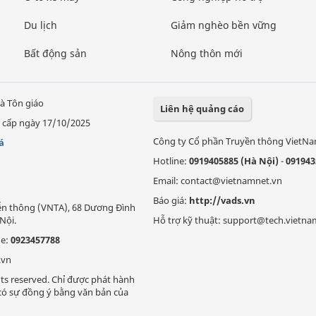
Du lịch
Giảm nghèo bền vững
Bất động sản
Nông thôn mới
à Tôn giáo
Liên hệ quảng cáo
 cấp ngày 17/10/2025
Công ty Cổ phần Truyền thông VietN
á
Hotline:
0919405885 (Hà Nội)
-
091943
Email: contact@vietnamnet.vn
Báo giá:
http://vads.vn
Viễn thông (VNTA), 68 Dương Đình
Nội.
Hỗ trợ kỹ thuật: support@tech.vietna
ne:
0923457788
.vn
ts reserved. Chỉ được phát hành
i có sự đồng ý bằng văn bản của