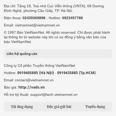
Địa chỉ: Tầng 18, Toà nhà Cục Viễn thông (VNTA), 68 Dương
Đình Nghệ, phường Cầu Giấy, TP. Hà Nội.
Điện thoại:
02439369898
- Hotline:
0923457788
Email: vietnamnet@vietnamnet.vn
© 1997 Báo VietNamNet. All rights reserved. Chỉ được phát hành
lại thông tin từ website này khi có sự đồng ý bằng văn bản của
báo VietNamNet.
Liên hệ quảng cáo
Công ty Cổ phần Truyền thông VietNamNet
0919405885 (Hà Nội)
0919435885 (Tp.HCM)
Hotline:
-
Email: contact@vietnamnet.vn
http://vads.vn
Báo giá:
Hỗ trợ kỹ thuật: support@tech.vietnamnet.vn
Tải ứng dụng
Độc giả gửi bài
Tuyển dụng