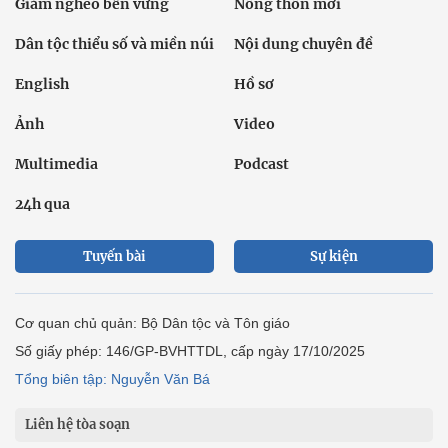
Giảm nghèo bền vững
Nông thôn mới
Dân tộc thiểu số và miền núi
Nội dung chuyên đề
English
Hồ sơ
Ảnh
Video
Multimedia
Podcast
24h qua
Tuyến bài
Sự kiện
Cơ quan chủ quản: Bộ Dân tộc và Tôn giáo
Số giấy phép: 146/GP-BVHTTDL, cấp ngày 17/10/2025
Tổng biên tập: Nguyễn Văn Bá
Liên hệ tòa soạn