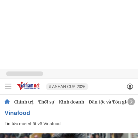
# ASEAN CUP 2026
Chính trị
Thời sự
Kinh doanh
Dân tộc và Tôn giáo
Vinafood
Tin tức mới nhất về
Vinafood