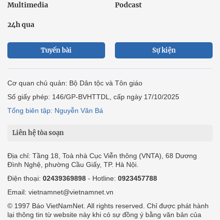
Multimedia
Podcast
24h qua
Tuyến bài
Sự kiện
Cơ quan chủ quản: Bộ Dân tộc và Tôn giáo
Số giấy phép: 146/GP-BVHTTDL, cấp ngày 17/10/2025
Tổng biên tập: Nguyễn Văn Bá
Liên hệ tòa soạn
Địa chỉ: Tầng 18, Toà nhà Cục Viễn thông (VNTA), 68 Dương
Đình Nghệ, phường Cầu Giấy, TP. Hà Nội.
Điện thoại:
02439369898
- Hotline:
0923457788
Email: vietnamnet@vietnamnet.vn
© 1997 Báo VietNamNet. All rights reserved. Chỉ được phát hành
lại thông tin từ website này khi có sự đồng ý bằng văn bản của