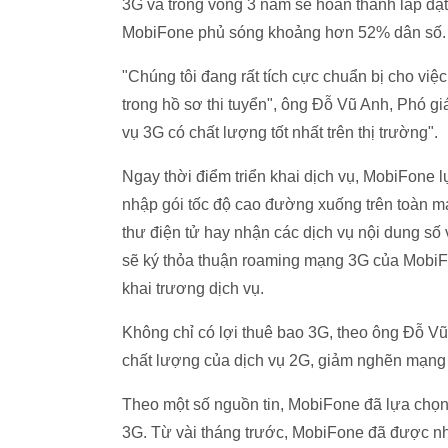
3G và trong vòng 3 năm sẽ hoàn thành lắp đặt
MobiFone phủ sóng khoảng hơn 52% dân số.
"Chúng tôi đang rất tích cực chuẩn bị cho việ
trong hồ sơ thi tuyển", ông Đỗ Vũ Anh, Phó g
vụ 3G có chất lượng tốt nhất trên thị trường".
Ngay thời điểm triển khai dịch vụ, MobiFon
nhập gói tốc độ cao đường xuống trên toàn m
thư điện tử hay nhận các dịch vụ nội dung số 
sẽ ký thỏa thuận roaming mạng 3G của MobiFon
khai trương dịch vụ.
Không chỉ có lợi thuê bao 3G, theo ông Đỗ Vũ
chất lượng của dịch vụ 2G, giảm nghẽn mạng v
Theo một số nguồn tin, MobiFone đã lựa chọn t
3G. Từ vài tháng trước, MobiFone đã được nhậ