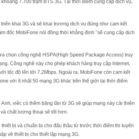
 khoảng 7.700 trạm BTS 3G. Tại thời điểm cung cấp dịch vụ,
c triển khai 3G và sẽ khai trương dịch vụ đúng như cam kết
iám đốc MobiFone nói đồng thời khẳng định "sẽ cung cấp dịch
e lựa chọn công nghệ HSPA(High Speed Package Access) truy
ạng. Công nghệ này cho phép khách hàng truy cập Internet,
với tốc độ lên tới 7.2Mbps. Ngoài ra, MobiFone còn cam kết
e với ít nhất 50 mạng 3G khác trên thế giới tại thời điểm
 Anh, việc có thêm băng tần từ 3G sẽ giúp mạng này cải thiện
à chất lượng thoại sẽ tốt hơn.
hiết bị và chuẩn bị cho đấu thầu từ trước thời điểm thi tuyển
p về thiết bị cho thiết lập mạng 3G.