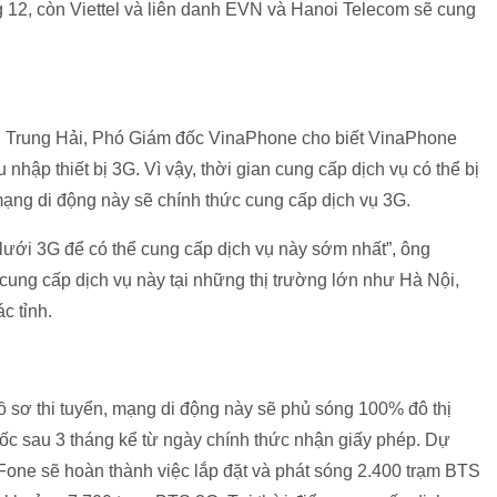
 12, còn Viettel và liên danh EVN và Hanoi Telecom sẽ cung
 Trung Hải, Phó Giám đốc VinaPhone cho biết VinaPhone
hập thiết bị 3G. Vì vậy, thời gian cung cấp dịch vụ có thể bị
ạng di động này sẽ chính thức cung cấp dịch vụ 3G.
 lưới 3G để có thể cung cấp dịch vụ này sớm nhất”, ông
ung cấp dịch vụ này tại những thị trường lớn như Hà Nội,
c tỉnh.
ồ sơ thi tuyển, mạng di động này sẽ phủ sóng 100% đô thị
uốc sau 3 tháng kể từ ngày chính thức nhận giấy phép.
Dự
Fone sẽ hoàn thành việc lắp đặt và phát sóng 2.400 trạm BTS