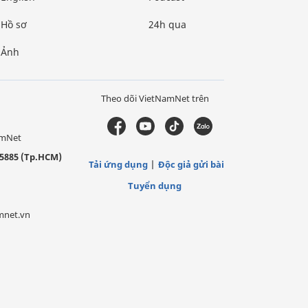
Hồ sơ
24h qua
Ảnh
Theo dõi VietNamNet trên
amNet
5885 (Tp.HCM)
Tải ứng dụng
Độc giả gửi bài
Tuyển dụng
mnet.vn