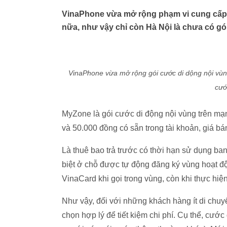
VinaPhone vừa mở rộng phạm vi cung cấp 
nữa, như vậy chỉ còn Hà Nội là chưa có gó
VinaPhone vừa mở rộng gói cước di dộng nội vùng
cướ
MyZone là gói cước di động nội vùng trên 
và 50.000 đồng có sẵn trong tài khoản, giá b
Là thuê bao trả trước có thời hạn sử dụng b
biệt ở chỗ được tự động đăng ký vùng hoạt 
VinaCard khi gọi trong vùng, còn khi thực hi
Như vậy, đối với những khách hàng ít di chuy
chọn hợp lý để tiết kiệm chi phí. Cụ thể, cướ