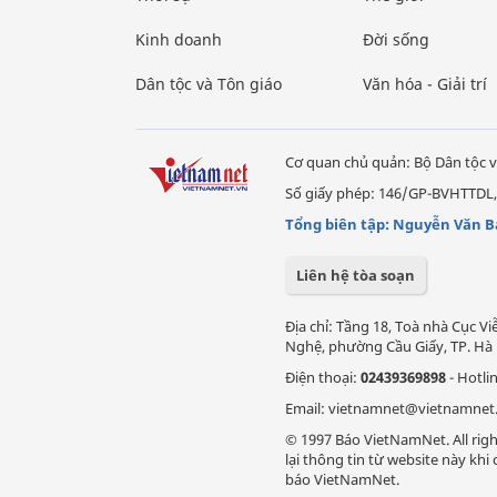
Kinh doanh
Đời sống
Dân tộc và Tôn giáo
Văn hóa - Giải trí
Cơ quan chủ quản: Bộ Dân tộc v
Số giấy phép: 146/GP-BVHTTDL,
Tổng biên tập: Nguyễn Văn B
Liên hệ tòa soạn
Địa chỉ: Tầng 18, Toà nhà Cục 
Nghệ, phường Cầu Giấy, TP. Hà 
Điện thoại:
02439369898
- Hotli
Email: vietnamnet@vietnamnet
© 1997 Báo VietNamNet. All righ
lại thông tin từ website này kh
báo VietNamNet.