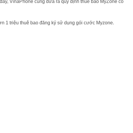
 đây, VinaPhone cũng đưa ra quy định thuê bao MyZone có
n 1 triệu thuê bao đăng ký sử dụng gói cước Myzone.