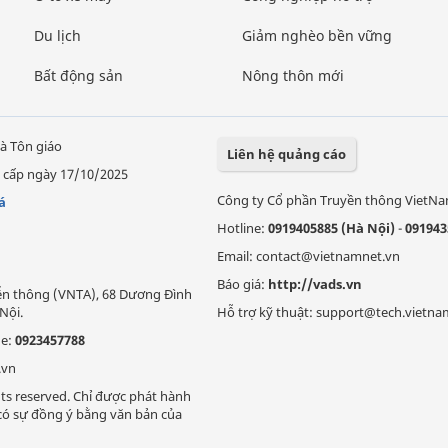
Du lịch
Giảm nghèo bền vững
Bất động sản
Nông thôn mới
à Tôn giáo
Liên hệ quảng cáo
 cấp ngày 17/10/2025
Công ty Cổ phần Truyền thông VietN
á
Hotline:
0919405885 (Hà Nội)
-
091943
Email: contact@vietnamnet.vn
Báo giá:
http://vads.vn
Viễn thông (VNTA), 68 Dương Đình
Nội.
Hỗ trợ kỹ thuật: support@tech.vietna
ne:
0923457788
.vn
ts reserved. Chỉ được phát hành
i có sự đồng ý bằng văn bản của