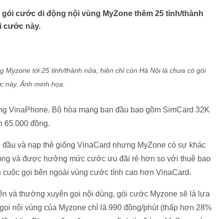
gói cước di động nội vùng MyZone thêm 25 tỉnh/thành
i cước này.
 Myzone tới 25 tỉnh/thành nữa, hiện chỉ còn Hà Nội là chưa có gói
c này. Ảnh minh họa.
mạng VinaPhone. Bộ hòa mạng ban đầu bao gồm SimCard 32K
án 65.000 đồng.
an đầu và nạp thẻ giống VinaCard nhưng MyZone có sự khác
động và được hưởng mức cước ưu đãi rẻ hơn so với thuê bao
ện cuộc gọi bên ngoài vùng cước tính cao hơn VinaCard.
ển và thường xuyên gọi nội dùng, gói cước Myzone sẽ là lựa
c gọi nội vùng của Myzone chỉ là 990 đồng/phút (thấp hơn 28%