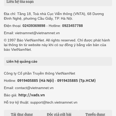
Liên hệ tòa soạn
Địa chỉ: Tầng 18, Toà nhà Cục Viễn thông (VNTA), 68 Dương
Đình Nghệ, phường Cầu Giấy, TP. Hà Nội.
Điện thoại:
02439369898
- Hotline:
0923457788
Email: vietnamnet@vietnamnet.vn
© 1997 Báo VietNamNet. All rights reserved. Chỉ được phát hành
lại thông tin từ website này khi có sự đồng ý bằng văn bản của
báo VietNamNet.
Liên hệ quảng cáo
Công ty Cổ phần Truyền thông VietNamNet
0919405885 (Hà Nội)
0919435885 (Tp.HCM)
Hotline:
-
Email: contact@vietnamnet.vn
http://vads.vn
Báo giá:
Hỗ trợ kỹ thuật: support@tech.vietnamnet.vn
Tải ứng dụng
Độc giả gửi bài
Tuyển dụng