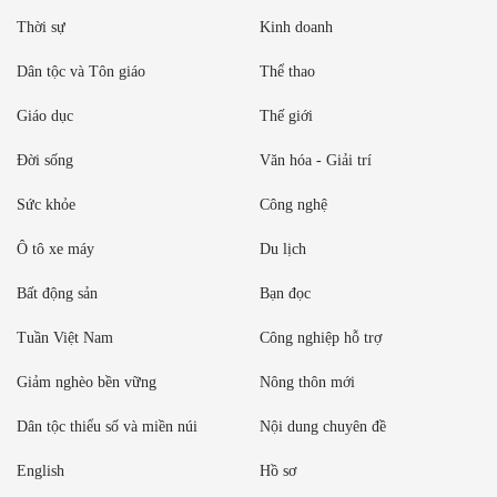
Thời sự
Kinh doanh
Dân tộc và Tôn giáo
Thể thao
Giáo dục
Thế giới
Đời sống
Văn hóa - Giải trí
Sức khỏe
Công nghệ
Ô tô xe máy
Du lịch
Bất động sản
Bạn đọc
Tuần Việt Nam
Công nghiệp hỗ trợ
Giảm nghèo bền vững
Nông thôn mới
Dân tộc thiểu số và miền núi
Nội dung chuyên đề
English
Hồ sơ