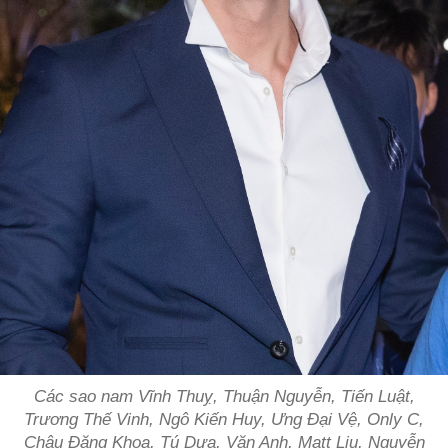
Các sao nam Vĩnh Thuỵ, Thuận Nguyễn, Tiến Luật,
Trương Thế Vinh, Ngô Kiến Huy, Ưng Đại Vệ, Only C,
Châu Đăng Khoa, Tú Dưa, Văn Anh, Matt Liu, Nguyễn