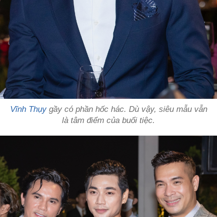
Vĩnh Thụy
gầy có phần hốc hác. Dù vậy, siêu mẫu vẫn
là tâm điểm của buổi tiệc.