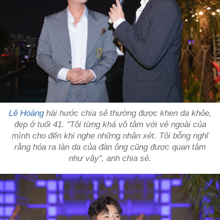
Lê Hoàng
hài hước chia sẻ thường được khen da khỏe,
đẹp ở tuổi 41. "Tôi từng khá vô tâm với vẻ ngoài của
mình cho đến khi nghe những nhận xét. Tôi bỗng nghĩ
rằng hóa ra làn da của đàn ông cũng được quan tâm
như vậy", anh chia sẻ.