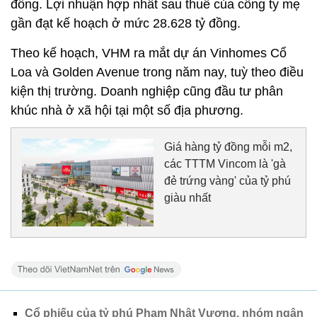
đồng. Lợi nhuận hợp nhất sau thuế của công ty mẹ
gần đạt kế hoạch ở mức 28.628 tỷ đồng.
Theo kế hoạch, VHM ra mắt dự án Vinhomes Cổ
Loa và Golden Avenue trong năm nay, tuỳ theo điều
kiện thị trường. Doanh nghiệp cũng đầu tư phân
khúc nhà ở xã hội tại một số địa phương.
Giá hàng tỷ đồng mỗi m2,
các TTTM Vincom là 'gà
đẻ trứng vàng' của tỷ phú
giàu nhất
Cổ phiếu của tỷ phú Phạm Nhật Vượng, nhóm ngân