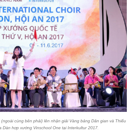
 (ngoài cùng bên phải) lên nhận giải Vàng bảng Dân gian và Thiếu
a Dàn hợp xướng Vinschool One tại Interkultur 2017.