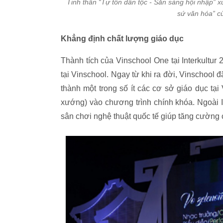
Tinh thần “Tự tôn dân tộc - Sẵn sàng hội nhập” x
sứ văn hóa” củ
Khẳng định chất lượng giáo dục
Thành tích của Vinschool One tại Interkultur
tại Vinschool. Ngay từ khi ra đời, Vinschool 
thành một trong số ít các cơ sở giáo dục t
xướng) vào chương trình chính khóa. Ngoài In
sân chơi nghệ thuật quốc tế giúp tăng cường 