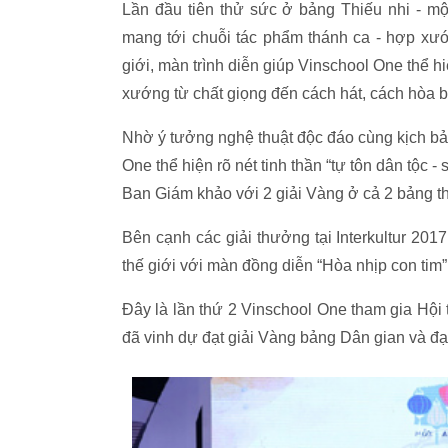
Lần đầu tiên thử sức ở bảng Thiếu nhi - mộ
mang tới chuỗi tác phẩm thánh ca - hợp xướn
giới, màn trình diễn giúp Vinschool One thể hi
xướng từ chất giọng đến cách hát, cách hòa bè
Nhờ ý tưởng nghệ thuật độc đáo cùng kịch bản
One thể hiện rõ nét tinh thần “tự tôn dân tộc
Ban Giám khảo với 2 giải Vàng ở cả 2 bảng th
Bên cạnh các giải thưởng tại Interkultur 201
thế giới với màn đồng diễn “Hòa nhịp con tim”
Đây là lần thứ 2 Vinschool One tham gia Hội
đã vinh dự đạt giải Vàng bảng Dân gian và đạt