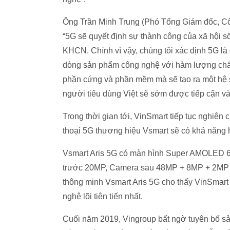
Ông Trần Minh Trung (Phó Tổng Giám đốc, Côn
“5G sẽ quyết định sự thành công của xã hội s
KHCN. Chính vì vậy, chúng tôi xác định 5G là 
dòng sản phẩm công nghệ với hàm lượng chất
phần cứng và phần mềm mà sẽ tạo ra một hệ 
người tiêu dùng Việt sẽ sớm được tiếp cận và 
Trong thời gian tới, VinSmart tiếp tục nghiên
thoại 5G thương hiệu Vsmart sẽ có khả năng
Vsmart Aris 5G có màn hình Super AMOLED 6
trước 20MP, Camera sau 48MP + 8MP + 2MP và 
thông minh Vsmart Aris 5G cho thấy VinSmart 
nghệ lõi tiên tiến nhất.
Cuối năm 2019, Vingroup bất ngờ tuyên bố s