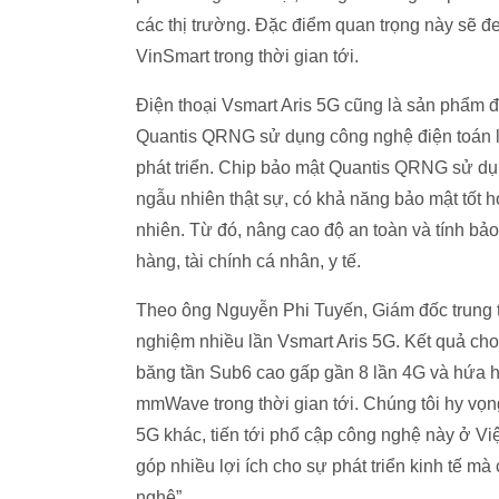
các thị trường. Đặc điểm quan trọng này sẽ đe
VinSmart trong thời gian tới.
Điện thoại Vsmart Aris 5G cũng là sản phẩm đ
Quantis QRNG sử dụng công nghệ điện toán l
phát triển. Chip bảo mật Quantis QRNG sử dụ
ngẫu nhiên thật sự, có khả năng bảo mật tốt h
nhiên. Từ đó, nâng cao độ an toàn và tính bảo 
hàng, tài chính cá nhân, y tế.
Theo ông Nguyễn Phi Tuyến, Giám đốc trung t
nghiệm nhiều lần Vsmart Aris 5G. Kết quả cho
băng tần Sub6 cao gấp gần 8 lần 4G và hứa hẹ
mmWave trong thời gian tới. Chúng tôi hy vọng
5G khác, tiến tới phổ cập công nghệ này ở Vi
góp nhiều lợi ích cho sự phát triển kinh tế m
nghệ”.