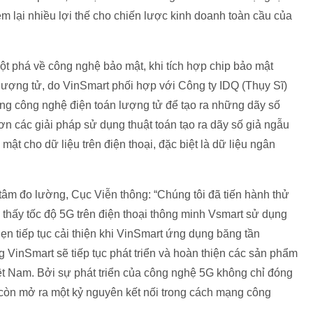
m lại nhiều lợi thế cho chiến lược kinh doanh toàn cầu của
ột phá về công nghệ bảo mật, khi tích hợp chip bảo mật
ượng tử, do VinSmart phối hợp với Công ty IDQ (Thụy Sĩ)
ng công nghệ điện toán lượng tử để tạo ra những dãy số
ơn các giải pháp sử dụng thuật toán tạo ra dãy số giả ngẫu
mật cho dữ liệu trên điện thoại, đặc biệt là dữ liệu ngân
âm đo lường, Cục Viễn thông: “Chúng tôi đã tiến hành thử
 thấy tốc độ 5G trên điện thoại thông minh Vsmart sử dụng
n tiếp tục cải thiện khi VinSmart ứng dụng băng tần
 VinSmart sẽ tiếp tục phát triển và hoàn thiện các sản phẩm
ệt Nam. Bởi sự phát triển của công nghệ 5G không chỉ đóng
à còn mở ra một kỷ nguyên kết nối trong cách mạng công