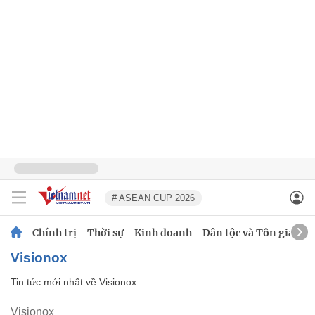
# ASEAN CUP 2026
Chính trị
Thời sự
Kinh doanh
Dân tộc và Tôn giáo
Visionox
Tin tức mới nhất về
Visionox
Visionox