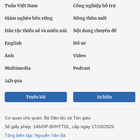
Tuần Việt Nam
Công nghiệp hỗ trợ
Giảm nghèo bền vững
Nông thôn mới
Dân tộc thiểu số và miền núi
Nội dung chuyên đề
English
Hồ sơ
Ảnh
Video
Multimedia
Podcast
24h qua
Tuyến bài
Sự kiện
Cơ quan chủ quản: Bộ Dân tộc và Tôn giáo
Số giấy phép: 146/GP-BVHTTDL, cấp ngày 17/10/2025
Tổng biên tập: Nguyễn Văn Bá