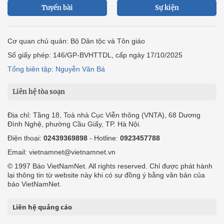
Tuyến bài
Sự kiện
Cơ quan chủ quản: Bộ Dân tộc và Tôn giáo
Số giấy phép: 146/GP-BVHTTDL, cấp ngày 17/10/2025
Tổng biên tập: Nguyễn Văn Bá
Liên hệ tòa soạn
Địa chỉ: Tầng 18, Toà nhà Cục Viễn thông (VNTA), 68 Dương
Đình Nghệ, phường Cầu Giấy, TP. Hà Nội.
Điện thoại:
02439369898
- Hotline:
0923457788
Email: vietnamnet@vietnamnet.vn
© 1997 Báo VietNamNet. All rights reserved. Chỉ được phát hành
lại thông tin từ website này khi có sự đồng ý bằng văn bản của
báo VietNamNet.
Liên hệ quảng cáo