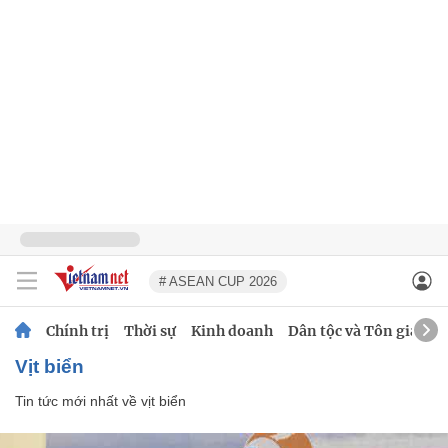
# ASEAN CUP 2026
Chính trị
Thời sự
Kinh doanh
Dân tộc và Tôn giáo
vịt biển
Tin tức mới nhất về
vịt biển