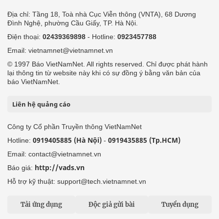
Địa chỉ: Tầng 18, Toà nhà Cục Viễn thông (VNTA), 68 Dương
Đình Nghệ, phường Cầu Giấy, TP. Hà Nội.
Điện thoại:
02439369898
- Hotline:
0923457788
Email: vietnamnet@vietnamnet.vn
© 1997 Báo VietNamNet. All rights reserved. Chỉ được phát hành
lại thông tin từ website này khi có sự đồng ý bằng văn bản của
báo VietNamNet.
Liên hệ quảng cáo
Công ty Cổ phần Truyền thông VietNamNet
0919405885 (Hà Nội)
0919435885 (Tp.HCM)
Hotline:
-
Email: contact@vietnamnet.vn
http://vads.vn
Báo giá:
Hỗ trợ kỹ thuật: support@tech.vietnamnet.vn
Tải ứng dụng
Độc giả gửi bài
Tuyển dụng