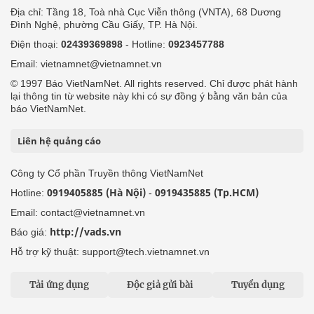
Địa chỉ: Tầng 18, Toà nhà Cục Viễn thông (VNTA), 68 Dương
Đình Nghệ, phường Cầu Giấy, TP. Hà Nội.
Điện thoại:
02439369898
- Hotline:
0923457788
Email: vietnamnet@vietnamnet.vn
© 1997 Báo VietNamNet. All rights reserved. Chỉ được phát hành
lại thông tin từ website này khi có sự đồng ý bằng văn bản của
báo VietNamNet.
Liên hệ quảng cáo
Công ty Cổ phần Truyền thông VietNamNet
0919405885 (Hà Nội)
0919435885 (Tp.HCM)
Hotline:
-
Email: contact@vietnamnet.vn
http://vads.vn
Báo giá:
Hỗ trợ kỹ thuật: support@tech.vietnamnet.vn
Tải ứng dụng
Độc giả gửi bài
Tuyển dụng