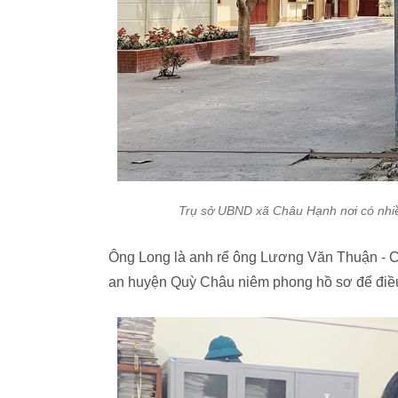
Trụ sở UBND xã Châu Hạnh nơi có nhiề
Ông Long là anh rể ông Lương Văn Thuận - 
an huyện Quỳ Châu niêm phong hồ sơ để điều t