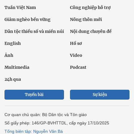
Tuần Việt Nam
Công nghiệp hỗ trợ
Giảm nghèo bền vững
Nông thôn mới
Dân tộc thiểu số và miền núi
Nội dung chuyên đề
English
Hồ sơ
Ảnh
Video
Multimedia
Podcast
24h qua
Tuyến bài
Sự kiện
Cơ quan chủ quản: Bộ Dân tộc và Tôn giáo
Số giấy phép: 146/GP-BVHTTDL, cấp ngày 17/10/2025
Tổng biên tập: Nguyễn Văn Bá