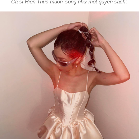
Ca sĩ Hiền Thục muốn 'sống như một quyển sách'.