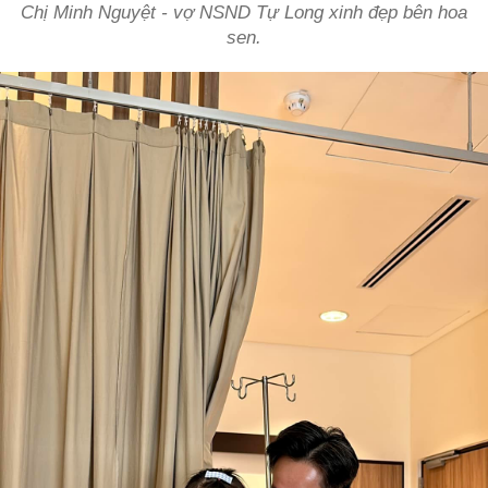
Chị Minh Nguyệt - vợ NSND Tự Long xinh đẹp bên hoa
sen.