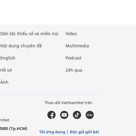
Dân tộc thiểu số và miền núi
Video
Nội dung chuyên đề
Multimedia
English
Podcast
Hồ sơ
24h qua
Ảnh
Theo dõi VietNamNet trên
amNet
5885 (Tp.HCM)
Tải ứng dụng
Độc giả gửi bài