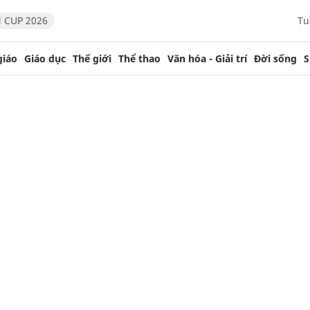
 CUP 2026
Tu
giáo
Giáo dục
Thế giới
Thể thao
Văn hóa - Giải trí
Đời sống
S