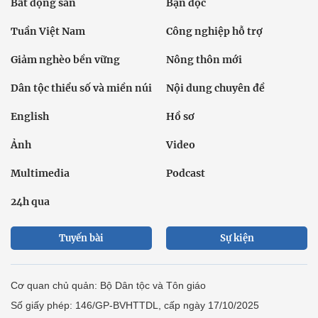
Bất động sản
Bạn đọc
Tuần Việt Nam
Công nghiệp hỗ trợ
Giảm nghèo bền vững
Nông thôn mới
Dân tộc thiểu số và miền núi
Nội dung chuyên đề
English
Hồ sơ
Ảnh
Video
Multimedia
Podcast
24h qua
Tuyến bài
Sự kiện
Cơ quan chủ quản: Bộ Dân tộc và Tôn giáo
Số giấy phép: 146/GP-BVHTTDL, cấp ngày 17/10/2025