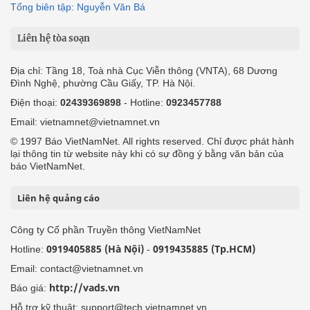
Tổng biên tập: Nguyễn Văn Bá
Liên hệ tòa soạn
Địa chỉ: Tầng 18, Toà nhà Cục Viễn thông (VNTA), 68 Dương
Đình Nghệ, phường Cầu Giấy, TP. Hà Nội.
Điện thoại:
02439369898
- Hotline:
0923457788
Email: vietnamnet@vietnamnet.vn
© 1997 Báo VietNamNet. All rights reserved. Chỉ được phát hành
lại thông tin từ website này khi có sự đồng ý bằng văn bản của
báo VietNamNet.
Liên hệ quảng cáo
Công ty Cổ phần Truyền thông VietNamNet
0919405885 (Hà Nội)
0919435885 (Tp.HCM)
Hotline:
-
Email: contact@vietnamnet.vn
http://vads.vn
Báo giá:
Hỗ trợ kỹ thuật: support@tech.vietnamnet.vn