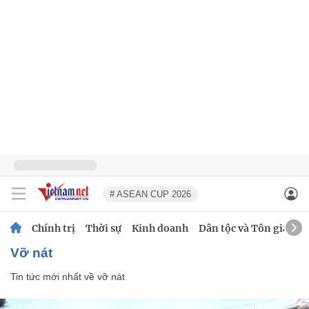
# ASEAN CUP 2026
Chính trị
Thời sự
Kinh doanh
Dân tộc và Tôn giáo
vỡ nát
Tin tức mới nhất về
vỡ nát