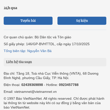
24h qua
Tuyến bài
Sự kiện
Cơ quan chủ quản: Bộ Dân tộc và Tôn giáo
Số giấy phép: 146/GP-BVHTTDL, cấp ngày 17/10/2025
Tổng biên tập: Nguyễn Văn Bá
Liên hệ tòa soạn
Địa chỉ: Tầng 18, Toà nhà Cục Viễn thông (VNTA), 68 Dương
Đình Nghệ, phường Cầu Giấy, TP. Hà Nội.
Điện thoại:
02439369898
- Hotline:
0923457788
Email: vietnamnet@vietnamnet.vn
© 1997 Báo VietNamNet. All rights reserved. Chỉ được phát hành
lại thông tin từ website này khi có sự đồng ý bằng văn bản của
báo VietNamNet.