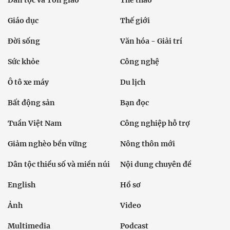
Dân tộc và Tôn giáo
Thể thao
Giáo dục
Thế giới
Đời sống
Văn hóa - Giải trí
Sức khỏe
Công nghệ
Ô tô xe máy
Du lịch
Bất động sản
Bạn đọc
Tuần Việt Nam
Công nghiệp hỗ trợ
Giảm nghèo bền vững
Nông thôn mới
Dân tộc thiểu số và miền núi
Nội dung chuyên đề
English
Hồ sơ
Ảnh
Video
Multimedia
Podcast