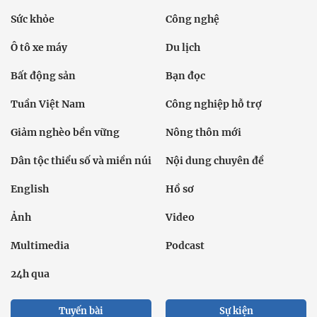
Sức khỏe
Công nghệ
Ô tô xe máy
Du lịch
Bất động sản
Bạn đọc
Tuần Việt Nam
Công nghiệp hỗ trợ
Giảm nghèo bền vững
Nông thôn mới
Dân tộc thiểu số và miền núi
Nội dung chuyên đề
English
Hồ sơ
Ảnh
Video
Multimedia
Podcast
24h qua
Tuyến bài
Sự kiện