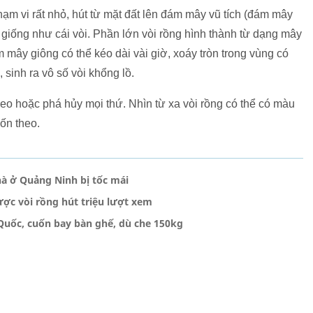
ạm vi rất nhỏ, hút từ mặt đất lên đám mây vũ tích (đám mây
 giống như cái vòi. Phần lớn vòi rồng hình thành từ dạng mây
m mây giông có thể kéo dài vài giờ, xoáy tròn trong vùng có
sinh ra vô số vòi khổng lồ.
heo hoặc phá hủy mọi thứ. Nhìn từ xa vòi rồng có thể có màu
ốn theo.
hà ở Quảng Ninh bị tốc mái
ược vòi rồng hút triệu lượt xem
Quốc, cuốn bay bàn ghế, dù che 150kg