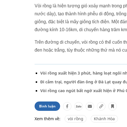
Vòi rồng là hiện tượng gió xoáy mạnh trong ph
nước dày), tạo thành hình phễu di động, trông
giông, đặc biệt là mây giông tích điện. Một đá
đường kính 10-16km, di chuyển hàng trăm km, 
Trên đường di chuyển, vòi rồng có thể cuốn t
đen hoặc trắng, tùy thuộc những thứ mà nó cu
Vòi rồng xuất hiện 3 phút, hàng loạt ngôi n
Đi cắm trại, người đàn ông ở Đà Lạt quay đ
Vòi rồng cao ngút bất ngờ xuất hiện ở Phú 
Bình luận
Xem thêm về:
vòi rồng
Khánh Hòa