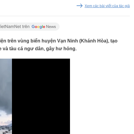
Xem các bài viết của tác giả
iện trên vùng biển huyện Vạn Ninh (Khánh Hòa), tạo
e và tàu cá ngư dân, gây hư hỏng.