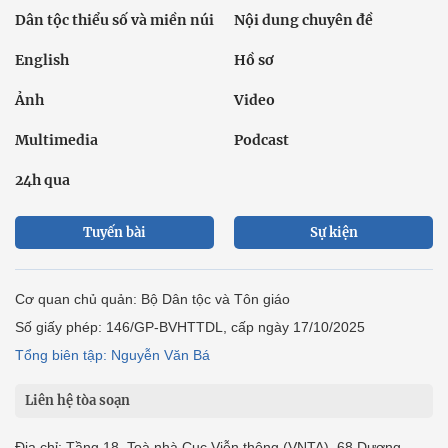
Dân tộc thiểu số và miền núi
Nội dung chuyên đề
English
Hồ sơ
Ảnh
Video
Multimedia
Podcast
24h qua
Tuyến bài
Sự kiện
Cơ quan chủ quản: Bộ Dân tộc và Tôn giáo
Số giấy phép: 146/GP-BVHTTDL, cấp ngày 17/10/2025
Tổng biên tập: Nguyễn Văn Bá
Liên hệ tòa soạn
Địa chỉ: Tầng 18, Toà nhà Cục Viễn thông (VNTA), 68 Dương