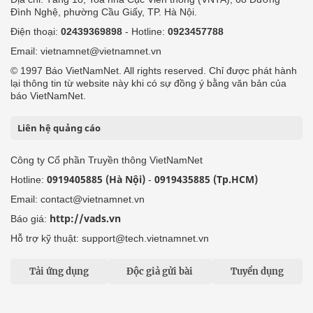
Đình Nghệ, phường Cầu Giấy, TP. Hà Nội.
Điện thoại:
02439369898
- Hotline:
0923457788
Email: vietnamnet@vietnamnet.vn
© 1997 Báo VietNamNet. All rights reserved. Chỉ được phát hành
lại thông tin từ website này khi có sự đồng ý bằng văn bản của
báo VietNamNet.
Liên hệ quảng cáo
Công ty Cổ phần Truyền thông VietNamNet
0919405885 (Hà Nội)
0919435885 (Tp.HCM)
Hotline:
-
Email: contact@vietnamnet.vn
http://vads.vn
Báo giá:
Hỗ trợ kỹ thuật: support@tech.vietnamnet.vn
Tải ứng dụng
Độc giả gửi bài
Tuyển dụng