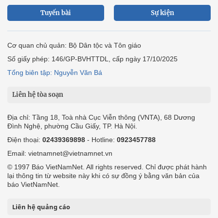
Tuyến bài
Sự kiện
Cơ quan chủ quản: Bộ Dân tộc và Tôn giáo
Số giấy phép: 146/GP-BVHTTDL, cấp ngày 17/10/2025
Tổng biên tập: Nguyễn Văn Bá
Liên hệ tòa soạn
Địa chỉ: Tầng 18, Toà nhà Cục Viễn thông (VNTA), 68 Dương
Đình Nghệ, phường Cầu Giấy, TP. Hà Nội.
Điện thoại:
02439369898
- Hotline:
0923457788
Email: vietnamnet@vietnamnet.vn
© 1997 Báo VietNamNet. All rights reserved. Chỉ được phát hành
lại thông tin từ website này khi có sự đồng ý bằng văn bản của
báo VietNamNet.
Liên hệ quảng cáo