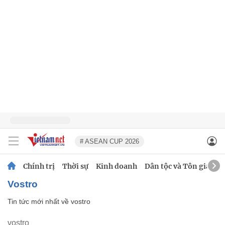
# ASEAN CUP 2026
Chính trị
Thời sự
Kinh doanh
Dân tộc và Tôn giáo
vostro
Tin tức mới nhất về
vostro
vostro