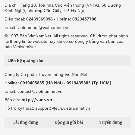
Địa chỉ: Tầng 18, Toà nhà Cục Viễn thông (VNTA), 68 Dương
Đình Nghệ, phường Cầu Giấy, TP. Hà Nội.
Điện thoại:
02439369898
- Hotline:
0923457788
Email: vietnamnet@vietnamnet.vn
© 1997 Báo VietNamNet. All rights reserved. Chỉ được phát hành
lại thông tin từ website này khi có sự đồng ý bằng văn bản của
báo VietNamNet.
Liên hệ quảng cáo
Công ty Cổ phần Truyền thông VietNamNet
0919405885 (Hà Nội)
0919435885 (Tp.HCM)
Hotline:
-
Email: contact@vietnamnet.vn
http://vads.vn
Báo giá:
Hỗ trợ kỹ thuật: support@tech.vietnamnet.vn
Tải ứng dụng
Độc giả gửi bài
Tuyển dụng