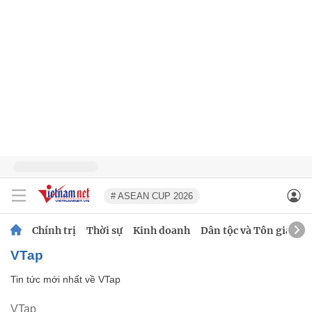
# ASEAN CUP 2026
Chính trị
Thời sự
Kinh doanh
Dân tộc và Tôn giáo
VTap
Tin tức mới nhất về
VTap
VTap