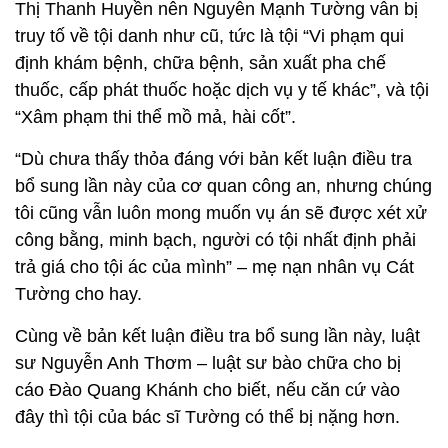
Thị Thanh Huyền nên Nguyễn Mạnh Tường vẫn bị
truy tố về tội danh như cũ, tức là tội “Vi phạm qui
định khám bệnh, chữa bệnh, sản xuất pha chế
thuốc, cấp phát thuốc hoặc dịch vụ y tế khác”, và tội
“Xâm phạm thi thể mồ mả, hài cốt”.
“Dù chưa thấy thỏa đáng với bản kết luận điều tra
bổ sung lần này của cơ quan công an, nhưng chúng
tôi cũng vẫn luôn mong muốn vụ án sẽ được xét xử
công bằng, minh bạch, người có tội nhất định phải
trả giá cho tội ác của mình” – mẹ nạn nhân vụ Cát
Tường cho hay.
Cùng về bản kết luận điều tra bổ sung lần này, luật
sư Nguyễn Anh Thơm – luật sư bào chữa cho bị
cáo Đào Quang Khánh cho biết, nếu căn cứ vào
đây thì tội của bác sĩ Tường có thể bị nặng hơn.