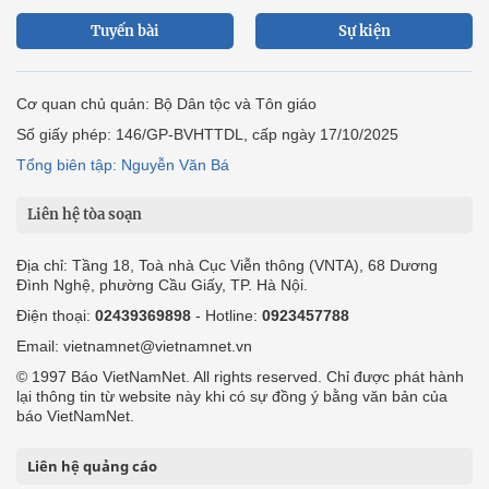
Tuyến bài
Sự kiện
Cơ quan chủ quản: Bộ Dân tộc và Tôn giáo
Số giấy phép: 146/GP-BVHTTDL, cấp ngày 17/10/2025
Tổng biên tập: Nguyễn Văn Bá
Liên hệ tòa soạn
Địa chỉ: Tầng 18, Toà nhà Cục Viễn thông (VNTA), 68 Dương
Đình Nghệ, phường Cầu Giấy, TP. Hà Nội.
Điện thoại:
02439369898
- Hotline:
0923457788
Email: vietnamnet@vietnamnet.vn
© 1997 Báo VietNamNet. All rights reserved. Chỉ được phát hành
lại thông tin từ website này khi có sự đồng ý bằng văn bản của
báo VietNamNet.
Liên hệ quảng cáo