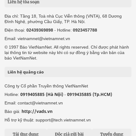
Liên hệ tòa soạn
Địa chỉ: Tầng 18, Toà nhà Cục Viễn thông (VNTA), 68 Dương
Đình Nghệ, phường Cầu Giấy, TP. Hà Nội.
Điện thoại:
02439369898
- Hotline:
0923457788
Email: vietnamnet@vietnamnet.vn
© 1997 Báo VietNamNet. All rights reserved. Chỉ được phát hành
lại thông tin từ website này khi có sự đồng ý bằng văn bản của
báo VietNamNet.
Liên hệ quảng cáo
Công ty Cổ phần Truyền thông VietNamNet
0919405885 (Hà Nội)
0919435885 (Tp.HCM)
Hotline:
-
Email: contact@vietnamnet.vn
http://vads.vn
Báo giá:
Hỗ trợ kỹ thuật: support@tech.vietnamnet.vn
Tải ứng dụng
Độc giả gửi bài
Tuyển dụng