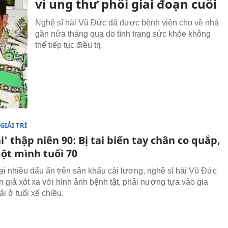
vì ung thư phổi giai đoạn cuối
Nghệ sĩ hài Vũ Đức đã được bệnh viện cho về nhà
gần nửa tháng qua do tình trạng sức khỏe không
thể tiếp tục điều trị.
GIẢI TRÍ
i' thập niên 90: Bị tai biến tay chân co quắp,
ột mình tuổi 70
ại nhiều dấu ấn trên sân khấu cải lương, nghệ sĩ hài Vũ Đức
n giả xót xa với hình ảnh bệnh tật, phải nương tựa vào gia
i ở tuổi xế chiều.