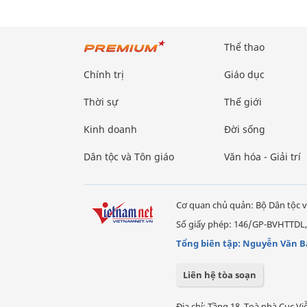
Thể thao
Chính trị
Giáo dục
Thời sự
Thế giới
Kinh doanh
Đời sống
Dân tộc và Tôn giáo
Văn hóa - Giải trí
Cơ quan chủ quản: Bộ Dân tộc v
Số giấy phép: 146/GP-BVHTTDL,
Tổng biên tập: Nguyễn Văn B
Liên hệ tòa soạn
Địa chỉ: Tầng 18, Toà nhà Cục 