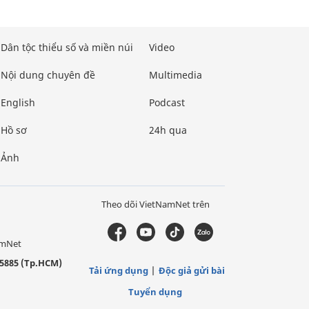
Dân tộc thiểu số và miền núi
Video
Nội dung chuyên đề
Multimedia
English
Podcast
Hồ sơ
24h qua
Ảnh
Theo dõi VietNamNet trên
amNet
5885 (Tp.HCM)
Tải ứng dụng
Độc giả gửi bài
Tuyển dụng