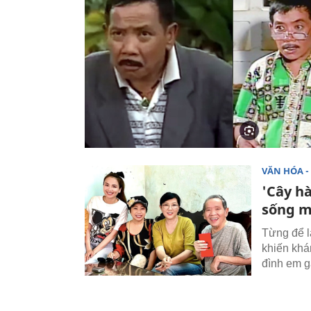
VĂN HÓA - 
'Cây hà
sống m
Từng để l
khiến khá
đình em gá