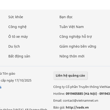
Sức khỏe
Bạn đọc
Công nghệ
Tuần Việt Nam
Ô tô xe máy
Công nghiệp hỗ trợ
Du lịch
Giảm nghèo bền vững
Bất động sản
Nông thôn mới
à Tôn giáo
Liên hệ quảng cáo
 cấp ngày 17/10/2025
Công ty Cổ phần Truyền thông VietN
á
Hotline:
0919405885 (Hà Nội)
-
091943
Email: contact@vietnamnet.vn
Báo giá:
http://vads.vn
Viễn thông (VNTA), 68 Dương Đình