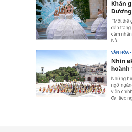
Khán g
Dương’
“Một thế 
đến trang
cảm nhận 
Nà.
VĂN HÓA - 
Nhìn e
hoành 
Những hìn
ngỡ ngàng
viên chín
đại tiệc n