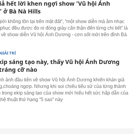
iả hết lời khen ngợi show ‘Vũ hội Ánh
 ở Bà Nà Hills
giới không tồn tại trên mặt đất”, “một show diễn mà âm nhạc
 phục đều được đo ni đóng giày cẩn thận đến từng chi tiết” là
về show diễn Vũ hội Ánh Dương - cơn sốt mới trên đỉnh Bà
GIẢI TRÍ
kip sáng tạo này, thấy Vũ hội Ánh Dương
tráng cỡ nào
h ảnh đầu tiên về show Vũ hội Ánh Dương khiến khán giả
,choáng ngợp. Nhưng khi soi chiếu tiểu sử của từng thành
h trong ekip sáng tạo của show mới hiểu hết sức hấp dẫn của
ghệ thuật thứ hạng “5 sao” này