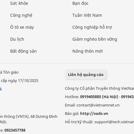
Sức khỏe
Bạn đọc
Công nghệ
Tuần Việt Nam
Ô tô xe máy
Công nghiệp hỗ trợ
Du lịch
Giảm nghèo bền vững
Bất động sản
Nông thôn mới
à Tôn giáo
Liên hệ quảng cáo
 cấp ngày 17/10/2025
Công ty Cổ phần Truyền thông VietN
á
Hotline:
0919405885 (Hà Nội)
-
091943
Email: contact@vietnamnet.vn
Báo giá:
http://vads.vn
Viễn thông (VNTA), 68 Dương Đình
Nội.
Hỗ trợ kỹ thuật: support@tech.vietna
ne:
0923457788