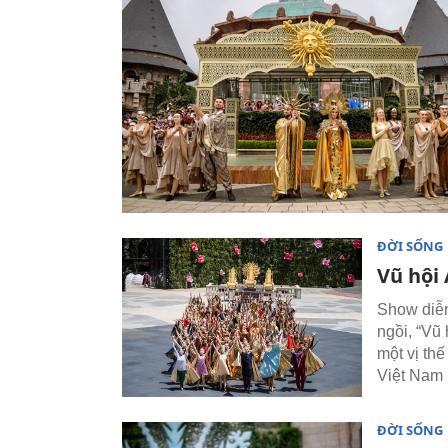
ĐỜI SỐNG
Vũ hội
Show diễn
ngồi, “Vũ
một vị th
Việt Nam 
ĐỜI SỐNG