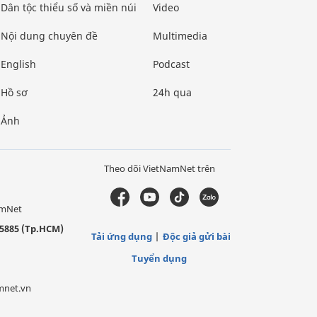
Dân tộc thiểu số và miền núi
Video
Nội dung chuyên đề
Multimedia
English
Podcast
Hồ sơ
24h qua
Ảnh
Theo dõi VietNamNet trên
amNet
5885 (Tp.HCM)
Tải ứng dụng
Độc giả gửi bài
Tuyển dụng
mnet.vn