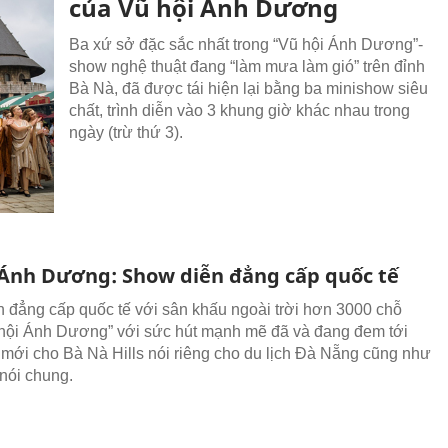
của Vũ hội Ánh Dương
Ba xứ sở đặc sắc nhất trong “Vũ hội Ánh Dương”-
show nghệ thuật đang “làm mưa làm gió” trên đỉnh
Bà Nà, đã được tái hiện lại bằng ba minishow siêu
chất, trình diễn vào 3 khung giờ khác nhau trong
ngày (trừ thứ 3).
 Ánh Dương: Show diễn đẳng cấp quốc tế
 đẳng cấp quốc tế với sân khấu ngoài trời hơn 3000 chỗ
 hội Ánh Dương” với sức hút mạnh mẽ đã và đang đem tới
ế mới cho Bà Nà Hills nói riêng cho du lịch Đà Nẵng cũng như
nói chung.