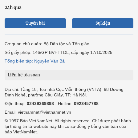
24h qua
Tuyến bài
Sự kiện
Cơ quan chủ quản: Bộ Dân tộc và Tôn giáo
Số giấy phép: 146/GP-BVHTTDL, cấp ngày 17/10/2025
Tổng biên tập: Nguyễn Văn Bá
Liên hệ tòa soạn
Địa chỉ: Tầng 18, Toà nhà Cục Viễn thông (VNTA), 68 Dương
Đình Nghệ, phường Cầu Giấy, TP. Hà Nội.
Điện thoại:
02439369898
- Hotline:
0923457788
Email: vietnamnet@vietnamnet.vn
© 1997 Báo VietNamNet. All rights reserved. Chỉ được phát hành
lại thông tin từ website này khi có sự đồng ý bằng văn bản của
báo VietNamNet.