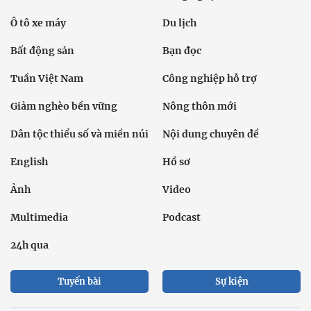
Ô tô xe máy
Du lịch
Bất động sản
Bạn đọc
Tuần Việt Nam
Công nghiệp hỗ trợ
Giảm nghèo bền vững
Nông thôn mới
Dân tộc thiểu số và miền núi
Nội dung chuyên đề
English
Hồ sơ
Ảnh
Video
Multimedia
Podcast
24h qua
Tuyến bài
Sự kiện