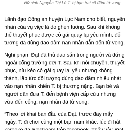
Nữ sinh Nguyễn Thị Lệ T. bị bạn trai cũ đâm tử vong
Lãnh đạo Công an huyện Lục Nam cho biết, nguyên
nhân của vụ việc là do ghen tuông. Sau khi không
thể thuyết phục được cô gái quay lại yêu mình, đối
tượng đã dùng dao đâm nạn nhân dẫn đến tử vong.
Nghi phạm Đạt đã thủ dao sẵn trong người và đứng
ngoài cổng trường đợi T. Sau khi nói chuyện, thuyết
phục, níu kéo cô gái quay lại yêu nhưng không
thành, lập tức đối tượng dùng dao đâm nhiều nhát
vào nạn nhân khiến T. bị thương nặng. Bạn bè và
người dân đưa T. đến bệnh viện cấp cứu nhưng
vừa đến cổng, nạn nhân đã tử vong.
“Theo lời khai ban đầu của Đạt, trước đây mấy
ngày, T. đi chơi cùng một bạn nam khác, lúc đi hát
karaoke đã livestream trên facebook. Thấy vậy, Đạt