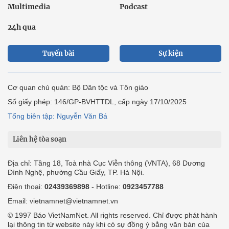
Multimedia
Podcast
24h qua
Tuyến bài
Sự kiện
Cơ quan chủ quản: Bộ Dân tộc và Tôn giáo
Số giấy phép: 146/GP-BVHTTDL, cấp ngày 17/10/2025
Tổng biên tập: Nguyễn Văn Bá
Liên hệ tòa soạn
Địa chỉ: Tầng 18, Toà nhà Cục Viễn thông (VNTA), 68 Dương
Đình Nghệ, phường Cầu Giấy, TP. Hà Nội.
Điện thoại:
02439369898
- Hotline:
0923457788
Email: vietnamnet@vietnamnet.vn
© 1997 Báo VietNamNet. All rights reserved. Chỉ được phát hành
lại thông tin từ website này khi có sự đồng ý bằng văn bản của