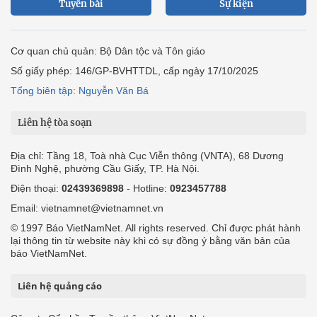
Tuyến bài
Sự kiện
Cơ quan chủ quản: Bộ Dân tộc và Tôn giáo
Số giấy phép: 146/GP-BVHTTDL, cấp ngày 17/10/2025
Tổng biên tập: Nguyễn Văn Bá
Liên hệ tòa soạn
Địa chỉ: Tầng 18, Toà nhà Cục Viễn thông (VNTA), 68 Dương
Đình Nghệ, phường Cầu Giấy, TP. Hà Nội.
Điện thoại:
02439369898
- Hotline:
0923457788
Email: vietnamnet@vietnamnet.vn
© 1997 Báo VietNamNet. All rights reserved. Chỉ được phát hành
lại thông tin từ website này khi có sự đồng ý bằng văn bản của
báo VietNamNet.
Liên hệ quảng cáo