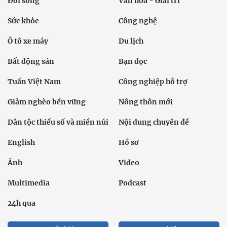
Đời sống
Văn hóa - Giải trí
Sức khỏe
Công nghệ
Ô tô xe máy
Du lịch
Bất động sản
Bạn đọc
Tuần Việt Nam
Công nghiệp hỗ trợ
Giảm nghèo bền vững
Nông thôn mới
Dân tộc thiểu số và miền núi
Nội dung chuyên đề
English
Hồ sơ
Ảnh
Video
Multimedia
Podcast
24h qua