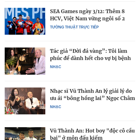
SEA Games ngày 3/12: Thêm 8
HCV, Việt Nam vững ngôi số 2
TƯỜNG THUẬT TRỰC TIẾP
Tác giả “Đời đá vàng”: Tôi làm
phúc để dành hết cho vợ bị bệnh
NHẠC
Nhạc sĩ Vũ Thành An lý giải lý do
ưu ái “bông hồng lai” Ngọc Châm
NHẠC
Vũ Thành An: Hot boy "độc cô cầu
bại" ở môn đấu kiếm