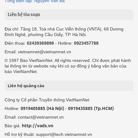
Tổng biên tập: Nguyễn Văn Bá
Liên hệ tòa soạn
Địa chỉ: Tầng 18, Toà nhà Cục Viễn thông (VNTA), 68 Dương
Đình Nghệ, phường Cầu Giấy, TP. Hà Nội.
Điện thoại:
02439369898
- Hotline:
0923457788
Email: vietnamnet@vietnamnet.vn
© 1997 Báo VietNamNet. All rights reserved. Chỉ được phát hành
lại thông tin từ website này khi có sự đồng ý bằng văn bản của
báo VietNamNet.
Liên hệ quảng cáo
Công ty Cổ phần Truyền thông VietNamNet
0919405885 (Hà Nội)
0919435885 (Tp.HCM)
Hotline:
-
Email: contact@vietnamnet.vn
http://vads.vn
Báo giá:
Hỗ trợ kỹ thuật: support@tech.vietnamnet.vn