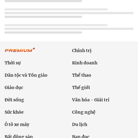
Chính trị
Thời sự
Kinh doanh
Dân tộc và Tôn giáo
Thể thao
Giáo dục
Thế giới
Đời sống
Văn hóa - Giải trí
Sức khỏe
Công nghệ
Ô tô xe máy
Du lịch
Bất động sản
Bạn đọc