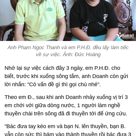
Anh Phạm Ngọc Thanh và em P.H.Đ. đều lấy làm tiếc
về sự việc. Ảnh: Đức Hoàng
Nhớ lại sự việc cách đây 3 ngày, em P.H.Đ. cho
biết, trước khi xuống sông tắm, anh Doanh còn gửi
lời nhắn: "Có vấn đề gì thì gọi chú nhé".
Theo em Đ., sau khi anh Doanh nhảy xuống vị trí 3
em chới với giữa dòng nước, 1 người làm nghề
thuyền chài trên sông đã đi thuyền tới để ứng cứu.
"Bác đưa tay kéo em và bạn N. lên thuyền, bạn B.
vẫn còn sức thì bám vào thành thuyền rồi bác đưa 3