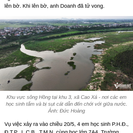
lên bờ. Khi lên bờ, anh Doanh đã tử vong.
Khu vực sông Hồng tại khu 3, xã Cao Xá - nơi các em
học sinh tắm và bị sụt cát dẫn đến chới với giữa nước.
Ảnh: Đức Hoàng
Vụ việc xảy ra vào chiều 20/5, 4 em học sinh P.H.Đ.,
Đ.T.P., L.C.B., T.M.N. cùng học lớp 7A4, Trường