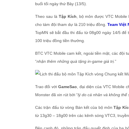
buổi tối ngày thứ Bảy (13/5).
Theo sau là
Tập Kích
, bộ môn được VTC Mobile k
cho tám đội tham dự là 210 triệu đồng.
Team Việt
TopMN sẽ bắt đầu thi đấu từ 08g00 ngày 14/5 để 
100 triệu đồng tiền thưởng.
BTC VTC Mobile cam kết, ngoài tiền mặt, các đội 
“
nhận thêm những quà tặng in-game giá trị.
”
Trao đổi với
GameSao
, đại diện của VTC Mobile c
Monster đã xin rút bởi “
lý do cá nhân và không thể 
Các trận đấu từ vòng Bán kết của bộ môn
Tập Kíc
từ 13g30 – 18g00 trên các kênh sóng VTC3, truyền
Bên cạnh đó, những trận đấu quyết định của ba bộ