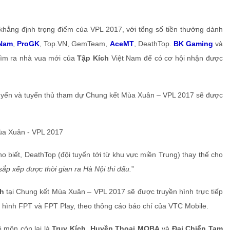
hẳng định trọng điểm của VPL 2017, với tổng số tiền thưởng dành
 Nam
,
ProGK
, Top.VN, GemTeam,
AceMT
, DeathTop.
BK Gaming
và
tìm ra nhà vua mới của
Tập Kích
Việt Nam để có cơ hội nhận được
tuyển và tuyển thủ tham dự Chung kết Mùa Xuân – VPL 2017 sẽ được
ho biết, DeathTop (đội tuyển tới từ khu vực miền Trung) thay thế cho
sắp xếp được thời gian ra Hà Nội thi đấu.
”
h
tại Chung kết Mùa Xuân – VPL 2017 sẽ được truyền hình trực tiếp
 hình FPT và FPT Play, theo thông cáo báo chí của VTC Mobile.
 môn còn lại là
Truy Kích
,
Huyền Thoại MOBA
và
Đại Chiến Tam