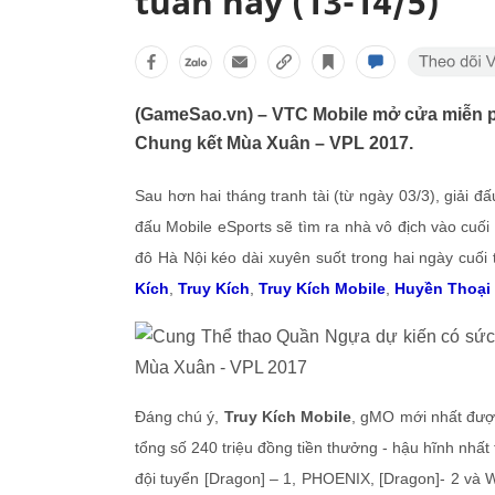
tuần này (13-14/5)
(GameSao.vn) – VTC Mobile mở cửa miễn ph
Chung kết Mùa Xuân – VPL 2017.
Sau hơn hai tháng tranh tài (từ ngày 03/3), giải 
đấu Mobile eSports sẽ tìm ra nhà vô địch vào cuố
đô Hà Nội kéo dài xuyên suốt trong hai ngày cuố
Kích
,
Truy Kích
,
Truy Kích Mobile
,
Huyền Thoạ
Đáng chú ý,
Truy Kích Mobile
, gMO mới nhất được
tổng số 240 triệu đồng tiền thưởng - hậu hĩnh nhấ
đội tuyển [Dragon] – 1, PHOENIX, [Dragon]- 2 và W