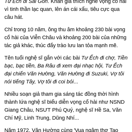
Tư Ếch đi Sài Gòn
. Khán giả thích nghe vọng cổ hài
vì tinh thần lạc quan, lên án cái xấu, tiêu cực qua
câu hát.
Chỉ trong 10 năm, ông thu âm khoảng 230 bài vọng
cổ hài của Viễn Châu và khoảng 200 bài của những
tác giả khác, thúc đẩy trào lưu lan tỏa mạnh mẽ.
Tên tuổi nghệ sĩ gắn với các bài
Tư Ếch đi chợ, Tiền
bạc, bạc tiền, Ba Râu đi xem đại nhạc hội, Tư Ếch
đại chiến Văn Hường, Văn Hường đi Suzuki, Vợ tôi
nói tiếng Tây, Vợ tôi đi coi bói
...
Nhiều soạn giả tham gia sáng tác đồng thời hình
thành lứa nghệ sĩ biểu diễn vọng cổ hài như NSND
Giang Châu, NSƯT Phú Quý, nghệ sĩ Hề Sa, Văn
Chí Mỹ, Linh Trung, Dũng Nhí...
Năm 1972, Văn Hường cùng 'Vua ngâm thơ Tao