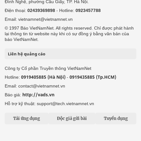
Đình Nghệ, phường Cầu Giấy, TP. Hà Nội.
Điện thoại:
02439369898
- Hotline:
0923457788
Email: vietnamnet@vietnamnet.vn
© 1997 Báo VietNamNet. All rights reserved. Chỉ được phát hành
lại thông tin từ website này khi có sự đồng ý bằng văn bản của
báo VietNamNet.
Liên hệ quảng cáo
Công ty Cổ phần Truyền thông VietNamNet
0919405885 (Hà Nội)
0919435885 (Tp.HCM)
Hotline:
-
Email: contact@vietnamnet.vn
http://vads.vn
Báo giá:
Hỗ trợ kỹ thuật: support@tech.vietnamnet.vn
Tải ứng dụng
Độc giả gửi bài
Tuyển dụng