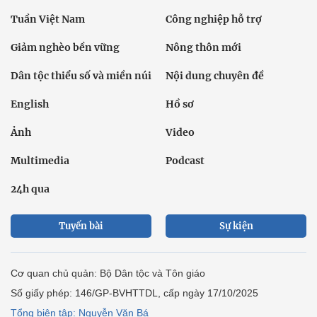
Tuần Việt Nam
Công nghiệp hỗ trợ
Giảm nghèo bền vững
Nông thôn mới
Dân tộc thiểu số và miền núi
Nội dung chuyên đề
English
Hồ sơ
Ảnh
Video
Multimedia
Podcast
24h qua
Tuyến bài
Sự kiện
Cơ quan chủ quản: Bộ Dân tộc và Tôn giáo
Số giấy phép: 146/GP-BVHTTDL, cấp ngày 17/10/2025
Tổng biên tập: Nguyễn Văn Bá