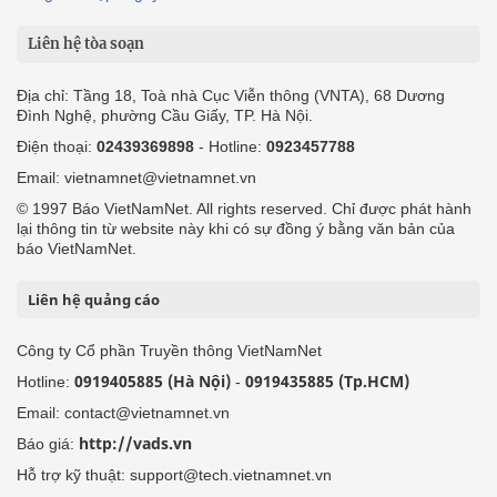
Liên hệ tòa soạn
Địa chỉ: Tầng 18, Toà nhà Cục Viễn thông (VNTA), 68 Dương
Đình Nghệ, phường Cầu Giấy, TP. Hà Nội.
Điện thoại:
02439369898
- Hotline:
0923457788
Email: vietnamnet@vietnamnet.vn
© 1997 Báo VietNamNet. All rights reserved. Chỉ được phát hành
lại thông tin từ website này khi có sự đồng ý bằng văn bản của
báo VietNamNet.
Liên hệ quảng cáo
Công ty Cổ phần Truyền thông VietNamNet
0919405885 (Hà Nội)
0919435885 (Tp.HCM)
Hotline:
-
Email: contact@vietnamnet.vn
http://vads.vn
Báo giá:
Hỗ trợ kỹ thuật: support@tech.vietnamnet.vn