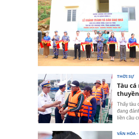
THỜI SỰ
Tàu cá
thuyền
Thấy tàu 
đang đánh
liền cầu c
VĂN HÓA - 