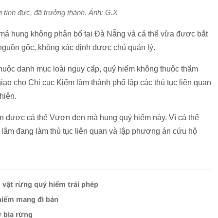
i tính đực, đã trưởng thành. Ảnh: G.X
má hung không phân bố tại Đà Nẵng và cá thể vừa được bắt
 nguồn gốc, không xác định được chủ quản lý.
g thuộc danh mục loài nguy cấp, quý hiếm không thuộc thẩm
ao cho Chi cục Kiểm lâm thành phố lập các thủ tục liên quan
hiên.
ận được cá thể Vượn đen má hung quý hiếm này. Vì cá thể
lâm đang làm thủ tục liên quan và lập phương án cứu hộ
 vật rừng quý hiếm trái phép
hiếm mang đi bán
ở bìa rừng