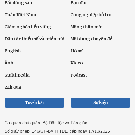
Bất động sản
Bạn đọc
Tuần Việt Nam
Công nghiệp hỗ trợ
Giảm nghèo bền vững
Nông thôn mới
Dân tộc thiểu số và miền núi
Nội dung chuyên đề
English
Hồ sơ
Ảnh
Video
Multimedia
Podcast
24h qua
Tuyến bài
Sự kiện
Cơ quan chủ quản: Bộ Dân tộc và Tôn giáo
Số giấy phép: 146/GP-BVHTTDL, cấp ngày 17/10/2025