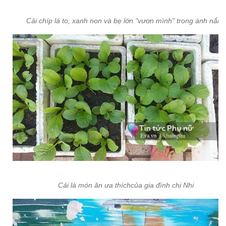
Cải chíp lá to, xanh non và bẹ lớn "vươn mình" trong ánh nắng
Cải là món ăn ưa thíchcủa gia đình chị Nhi