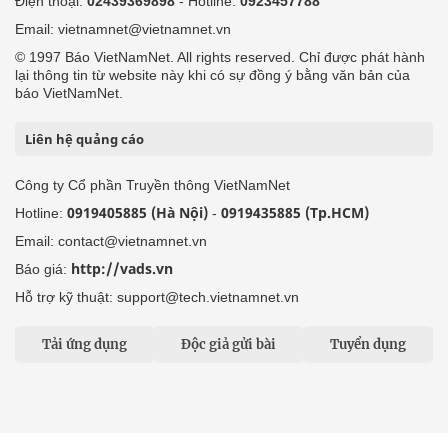
Điện thoại:
02439369898
- Hotline:
0923457788
Email: vietnamnet@vietnamnet.vn
© 1997 Báo VietNamNet. All rights reserved. Chỉ được phát hành
lại thông tin từ website này khi có sự đồng ý bằng văn bản của
báo VietNamNet.
Liên hệ quảng cáo
Công ty Cổ phần Truyền thông VietNamNet
0919405885 (Hà Nội)
0919435885 (Tp.HCM)
Hotline:
-
Email: contact@vietnamnet.vn
http://vads.vn
Báo giá:
Hỗ trợ kỹ thuật: support@tech.vietnamnet.vn
Tải ứng dụng
Độc giả gửi bài
Tuyển dụng