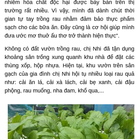
nhiễm hóa chất độc hại được bày bán trên thị
trường rất nhiều. Vì vậy, mình đã dành chút thời
gian tự tay trồng rau nhằm đảm bảo thực phẩm
sạch cho các bữa ăn. Đây cũng là cơ hội giúp mình
đưa ước mơ thuở ấu thơ trở thành hiện thực”.
Không có đất vườn trồng rau, chị Nhi đã tận dụng
khoảng sân trống xung quanh khu nhà để đặt các
thùng xốp, hộp nhựa. Hiện tại, khu vườn trên sân
gạch của gia đình chị Nhi hội tụ nhiều loại rau quả
như: cải ăn lá, cải xà lách, cải bẹ xanh, cải đậu
phộng, rau muống, nha đam, khổ qua,...