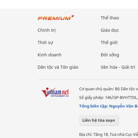
Thể thao
Chính trị
Giáo dục
Thời sự
Thế giới
Kinh doanh
Đời sống
Dân tộc và Tôn giáo
Văn hóa - Giải trí
Cơ quan chủ quản: Bộ Dân tộc v
Số giấy phép: 146/GP-BVHTTDL,
Tổng biên tập: Nguyễn Văn B
Liên hệ tòa soạn
Địa chỉ: Tầng 18, Toà nhà Cục 