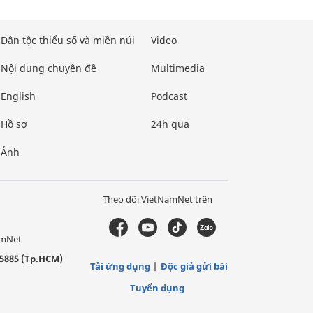
Dân tộc thiểu số và miền núi
Video
Nội dung chuyên đề
Multimedia
English
Podcast
Hồ sơ
24h qua
Ảnh
Theo dõi VietNamNet trên
amNet
5885 (Tp.HCM)
Tải ứng dụng
Độc giả gửi bài
Tuyển dụng