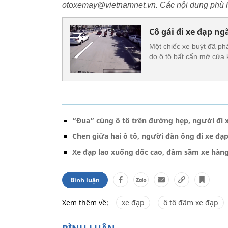
otoxemay@vietnamnet.vn. Các nội dung phù h
Cô gái đi xe đạp ng
Một chiếc xe buýt đã ph
do ô tô bất cẩn mở cửa 
“Đua” cùng ô tô trên đường hẹp, người đi x
Chen giữa hai ô tô, người đàn ông đi xe đạp
Xe đạp lao xuống dốc cao, đâm sầm xe hàn
Bình luận
Xem thêm về:
xe đạp
ô tô đâm xe đạp