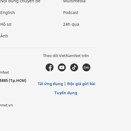
Nội dung chuyên đề
Multimedia
English
Podcast
Hồ sơ
24h qua
Ảnh
Theo dõi VietNamNet trên
amNet
5885 (Tp.HCM)
Tải ứng dụng
Độc giả gửi bài
Tuyển dụng
mnet.vn