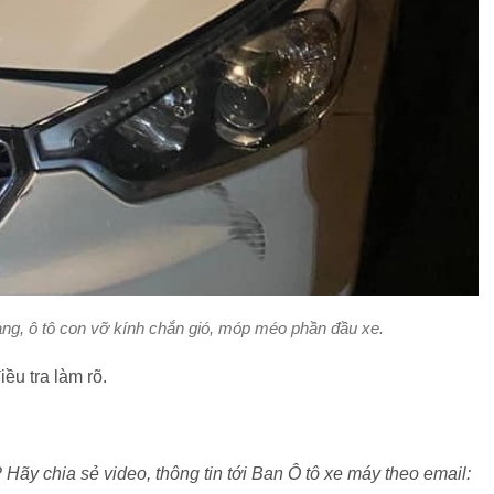
dạng, ô tô con vỡ kính chắn gió, móp méo phần đầu xe.
ều tra làm rõ.
? Hãy chia sẻ video, thông tin tới Ban Ô tô xe máy theo email: