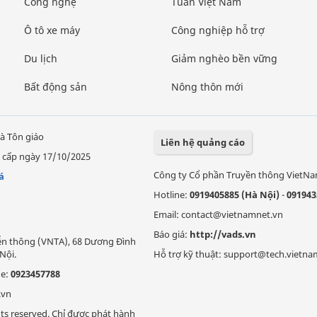
Công nghệ
Tuần Việt Nam
Ô tô xe máy
Công nghiệp hỗ trợ
Du lịch
Giảm nghèo bền vững
Bất động sản
Nông thôn mới
à Tôn giáo
Liên hệ quảng cáo
 cấp ngày 17/10/2025
Công ty Cổ phần Truyền thông VietN
á
Hotline:
0919405885 (Hà Nội)
-
091943
Email: contact@vietnamnet.vn
Báo giá:
http://vads.vn
Viễn thông (VNTA), 68 Dương Đình
Nội.
Hỗ trợ kỹ thuật: support@tech.vietna
ne:
0923457788
.vn
ts reserved. Chỉ được phát hành