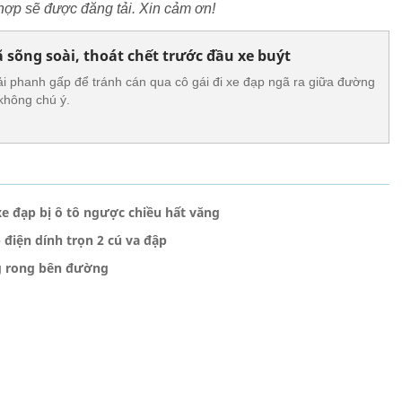
ợp sẽ được đăng tải. Xin cảm ơn!
ã sõng soài, thoát chết trước đầu xe buýt
ải phanh gấp để tránh cán qua cô gái đi xe đạp ngã ra giữa đường
không chú ý.
e đạp bị ô tô ngược chiều hất văng
 điện dính trọn 2 cú va đập
g rong bên đường