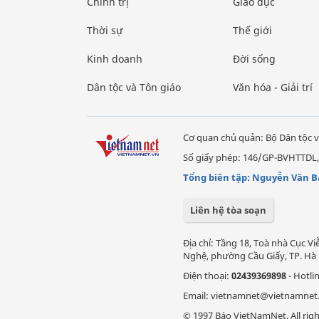
Chính trị
Giáo dục
Thời sự
Thế giới
Kinh doanh
Đời sống
Dân tộc và Tôn giáo
Văn hóa - Giải trí
Cơ quan chủ quản: Bộ Dân tộc v
Số giấy phép: 146/GP-BVHTTDL,
Tổng biên tập: Nguyễn Văn B
Liên hệ tòa soạn
Địa chỉ: Tầng 18, Toà nhà Cục 
Nghệ, phường Cầu Giấy, TP. Hà 
Điện thoại:
02439369898
- Hotli
Email: vietnamnet@vietnamnet
© 1997 Báo VietNamNet. All righ