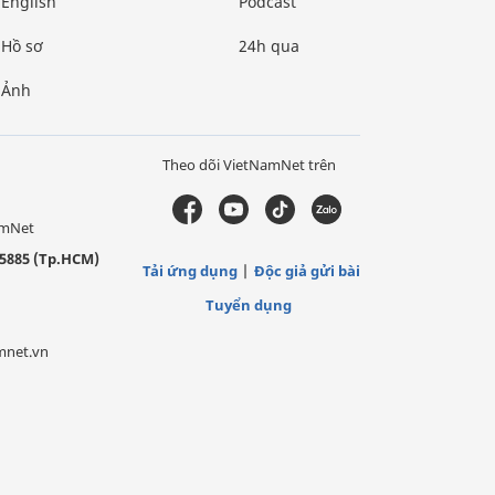
English
Podcast
Hồ sơ
24h qua
Ảnh
Theo dõi VietNamNet trên
amNet
5885 (Tp.HCM)
Tải ứng dụng
Độc giả gửi bài
Tuyển dụng
mnet.vn