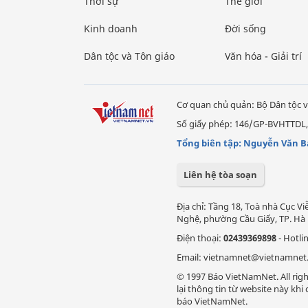
Thời sự
Thế giới
Kinh doanh
Đời sống
Dân tộc và Tôn giáo
Văn hóa - Giải trí
Cơ quan chủ quản: Bộ Dân tộc v
Số giấy phép: 146/GP-BVHTTDL,
Tổng biên tập: Nguyễn Văn B
Liên hệ tòa soạn
Địa chỉ: Tầng 18, Toà nhà Cục 
Nghệ, phường Cầu Giấy, TP. Hà 
Điện thoại:
02439369898
- Hotli
Email: vietnamnet@vietnamnet
© 1997 Báo VietNamNet. All righ
lại thông tin từ website này kh
báo VietNamNet.