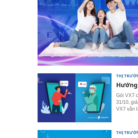
THỊ TRƯỜ
Hướng 
Gói VX7 c
31/10, gi
VX7 vẫn l
THỊ TRƯỜ