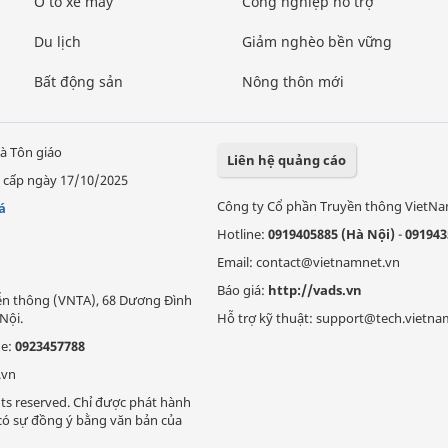
Ô tô xe máy
Công nghiệp hỗ trợ
Du lịch
Giảm nghèo bền vững
Bất động sản
Nông thôn mới
à Tôn giáo
Liên hệ quảng cáo
 cấp ngày 17/10/2025
Công ty Cổ phần Truyền thông VietN
á
Hotline:
0919405885 (Hà Nội)
-
091943
Email: contact@vietnamnet.vn
Báo giá:
http://vads.vn
Viễn thông (VNTA), 68 Dương Đình
Nội.
Hỗ trợ kỹ thuật: support@tech.vietna
ne:
0923457788
.vn
ts reserved. Chỉ được phát hành
i có sự đồng ý bằng văn bản của