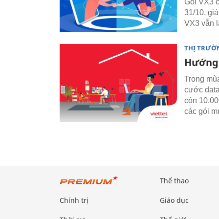
Gói VX3 c
31/10, gi
VX3 vẫn l
THỊ TRƯỜ
Hướng 
Trong mùa
cước data
còn 10.00
các gói m
Thể thao
Chính trị
Giáo dục