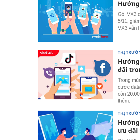
Hướng 
Gói VX3 c
5/11, giả
VX3 vẫn l
THỊ TRƯỜ
Hướng 
đãi tr
Trong mùa
cước data
còn 20.00
thêm.
THỊ TRƯỜ
Hướng 
ưu đãi