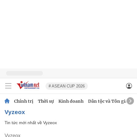
# ASEAN CUP 2026
Chính trị
Thời sự
Kinh doanh
Dân tộc và Tôn giáo
Vyzeox
Tin tức mới nhất về
Vyzeox
Vyzeox