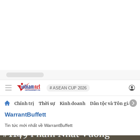
# ASEAN CUP 2026
Chính trị
Thời sự
Kinh doanh
Dân tộc và Tôn giáo
WarrantBuffett
Tin tức mới nhất về
WarrantBuffett