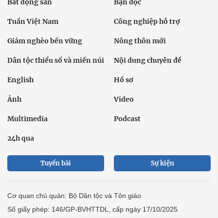
Bất động sản
Bạn đọc
Tuần Việt Nam
Công nghiệp hỗ trợ
Giảm nghèo bền vững
Nông thôn mới
Dân tộc thiểu số và miền núi
Nội dung chuyên đề
English
Hồ sơ
Ảnh
Video
Multimedia
Podcast
24h qua
Tuyến bài
Sự kiện
Cơ quan chủ quản: Bộ Dân tộc và Tôn giáo
Số giấy phép: 146/GP-BVHTTDL, cấp ngày 17/10/2025