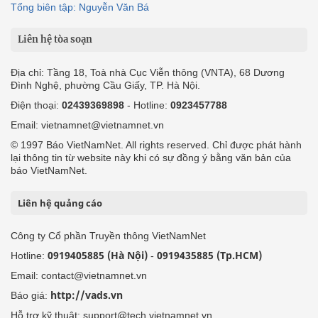
Tổng biên tập: Nguyễn Văn Bá
Liên hệ tòa soạn
Địa chỉ: Tầng 18, Toà nhà Cục Viễn thông (VNTA), 68 Dương
Đình Nghệ, phường Cầu Giấy, TP. Hà Nội.
Điện thoại:
02439369898
- Hotline:
0923457788
Email: vietnamnet@vietnamnet.vn
© 1997 Báo VietNamNet. All rights reserved. Chỉ được phát hành
lại thông tin từ website này khi có sự đồng ý bằng văn bản của
báo VietNamNet.
Liên hệ quảng cáo
Công ty Cổ phần Truyền thông VietNamNet
0919405885 (Hà Nội)
0919435885 (Tp.HCM)
Hotline:
-
Email: contact@vietnamnet.vn
http://vads.vn
Báo giá:
Hỗ trợ kỹ thuật: support@tech.vietnamnet.vn