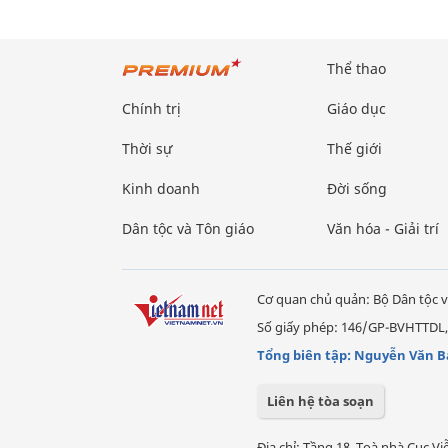
Thể thao
Chính trị
Giáo dục
Thời sự
Thế giới
Kinh doanh
Đời sống
Dân tộc và Tôn giáo
Văn hóa - Giải trí
Cơ quan chủ quản: Bộ Dân tộc v
Số giấy phép: 146/GP-BVHTTDL,
Tổng biên tập: Nguyễn Văn B
Liên hệ tòa soạn
Địa chỉ: Tầng 18, Toà nhà Cục 