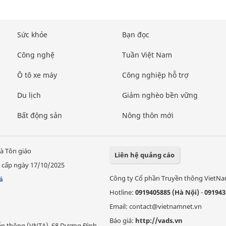
Sức khỏe
Bạn đọc
Công nghệ
Tuần Việt Nam
Ô tô xe máy
Công nghiệp hỗ trợ
Du lịch
Giảm nghèo bền vững
Bất động sản
Nông thôn mới
à Tôn giáo
Liên hệ quảng cáo
 cấp ngày 17/10/2025
Công ty Cổ phần Truyền thông VietN
á
Hotline:
0919405885 (Hà Nội)
-
091943
Email: contact@vietnamnet.vn
Báo giá:
http://vads.vn
Viễn thông (VNTA), 68 Dương Đình