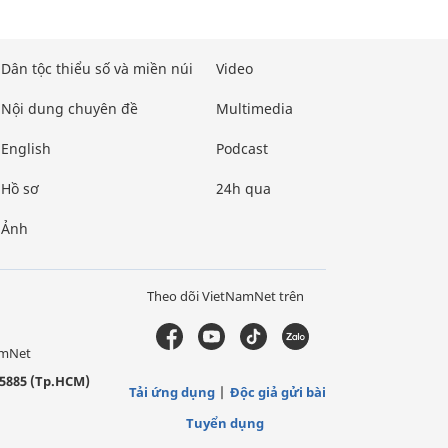
Dân tộc thiểu số và miền núi
Video
Nội dung chuyên đề
Multimedia
English
Podcast
Hồ sơ
24h qua
Ảnh
Theo dõi VietNamNet trên
amNet
5885 (Tp.HCM)
Tải ứng dụng
Độc giả gửi bài
Tuyển dụng