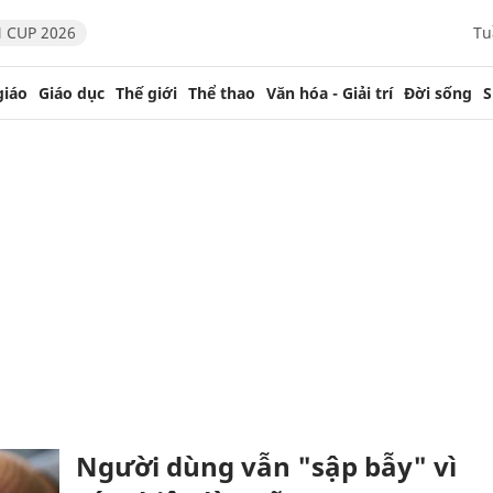
 CUP 2026
Tu
giáo
Giáo dục
Thế giới
Thể thao
Văn hóa - Giải trí
Đời sống
S
Người dùng vẫn "sập bẫy" vì