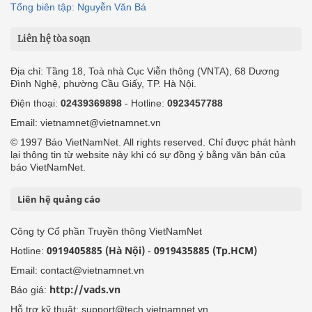
Tổng biên tập: Nguyễn Văn Bá
Liên hệ tòa soạn
Địa chỉ: Tầng 18, Toà nhà Cục Viễn thông (VNTA), 68 Dương
Đình Nghệ, phường Cầu Giấy, TP. Hà Nội.
Điện thoại:
02439369898
- Hotline:
0923457788
Email: vietnamnet@vietnamnet.vn
© 1997 Báo VietNamNet. All rights reserved. Chỉ được phát hành
lại thông tin từ website này khi có sự đồng ý bằng văn bản của
báo VietNamNet.
Liên hệ quảng cáo
Công ty Cổ phần Truyền thông VietNamNet
0919405885 (Hà Nội)
0919435885 (Tp.HCM)
Hotline:
-
Email: contact@vietnamnet.vn
http://vads.vn
Báo giá:
Hỗ trợ kỹ thuật: support@tech.vietnamnet.vn