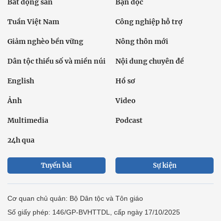
Bất động sản
Bạn đọc
Tuần Việt Nam
Công nghiệp hỗ trợ
Giảm nghèo bền vững
Nông thôn mới
Dân tộc thiểu số và miền núi
Nội dung chuyên đề
English
Hồ sơ
Ảnh
Video
Multimedia
Podcast
24h qua
Tuyến bài
Sự kiện
Cơ quan chủ quản: Bộ Dân tộc và Tôn giáo
Số giấy phép: 146/GP-BVHTTDL, cấp ngày 17/10/2025